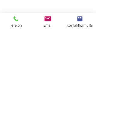
Checkwatt - stödtjänster
Telefon
Email
Kontaktformulär
Jag vill prenumerera på nyhetsbrevet.
Jag godkänner
Se användarvillkor
Skicka
Kontakta oss om solceller, batteri och checkwatt
E-post:
info@dt-energi.se
Telefon:
0522
17107
Dala T
rähus energi AB
Nytorpsvägen 23, Ljungskile, Sverige
Medlem hos Svensk solenergi