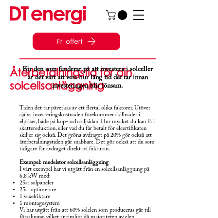
Fri offert
Återbetalningstid för din
För den som funderar på att investera i solceller
är det värt att veta hur lång tid det tar innan
solcellsanläggning
investeringen blir lönsam.
Tiden det tar påverkas av ett flertal olika faktorer. Utöver
själva investeringskostnaden förekommer skillnader i
elpriser, både på köp- och säljsidan. Hur mycket du kan få i
skattereduktion, eller vad du får betalt för elcertifikaten
skiljer sig också. Det gröna avdraget på 20% gör också att
återbetalningstiden går snabbare. Det gör också att du som
tidigare får avdraget direkt på fakturan.
Exempel: medelstor solcellsanläggning
I vårt exempel har vi utgått från en solcellsanläggning på
6,8 kW med:
25st solpaneler
25st optimerare
1 växelriktare
1 montagesystem
Vi har utgått från att 60% solelen som produceras går till
försäljning, vilket är rimligt då majoriteten av elen