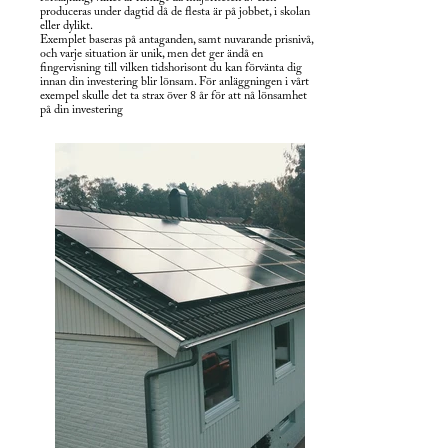
produceras under dagtid då de flesta är på jobbet, i skolan
eller dylikt.
Exemplet baseras på antaganden, samt nuvarande prisnivå,
och varje situation är unik, men det ger ändå en
fingervisning till vilken tidshorisont du kan förvänta dig
innan din investering blir lönsam. För anläggningen i vårt
exempel skulle det ta strax över 8 år för att nå lönsamhet
på din investering