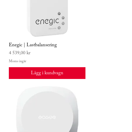
Enegic | Lastbalansering
Pris
4 539,00 kr
Moms ingår
Lägg i kundvagn
Ny produkt