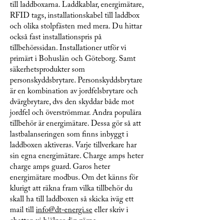
till laddboxarna. Laddkablar, energimätare,
RFID tags, installationskabel till laddbox
och olika stolpfästen med mera. Du hittar
också fast installationspris på
tillbehörssidan. Installationer utför vi
primärt i Bohuslän och Göteborg. Samt
säkerhetsprodukter som
personskyddsbrytare. Personskyddsbrytare
är en kombination av jordfelsbrytare och
dvärgbrytare, dvs den skyddar både mot
jordfel och överströmmar. Andra populära
tillbehör är energimätare. Dessa gör så att
lastbalanseringen som finns inbyggt i
laddboxen aktiveras. Varje tillverkare har
sin egna energimätare. Charge amps heter
charge amps guard. Garos heter
energimätare modbus. Om det känns för
klurigt att räkna fram vilka tillbehör du
skall ha till laddboxen så skicka iväg ett
mail till
info@dt-energi.se
eller skriv i