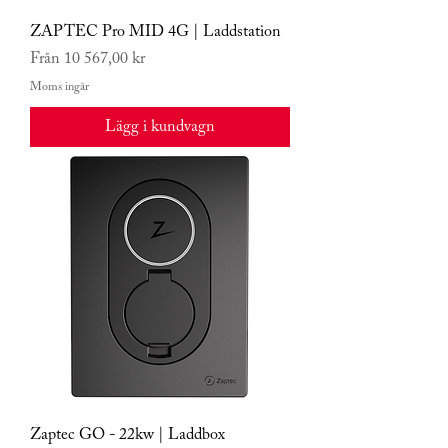
ZAPTEC Pro MID 4G | Laddstation
Reapris
Från
10 567,00 kr
Moms ingår
Lägg i kundvagn
Zaptec GO - 22kw | Laddbox