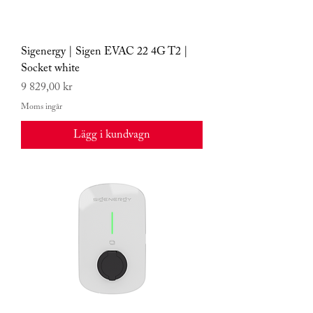
Sigenergy | Sigen EVAC 22 4G T2 |
Socket white
Pris
9 829,00 kr
Moms ingår
Lägg i kundvagn