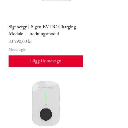
Sigenergy | Sigen EV DC Charging
Module | Laddningsmodul
Pris
33 990,00 kr
Moms ingår
Lägg i kundvagn