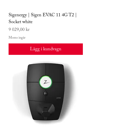
Sigenergy | Sigen EVAC 11 4G T2 |
Socket white
Pris
9 029,00 kr
Moms ingår
Lägg i kundvagn