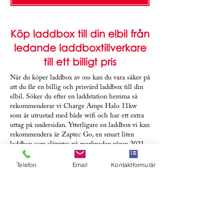
Köp laddbox till din elbil från
ledande laddboxtillverkare
till ett billigt pris
När du köper laddbox av oss kan du vara säker på
att du får en billig och prisvärd laddbox till din
elbil. Söker du efter en laddstation hemma så
rekommenderar vi Charge Amps Halo 11kw
som är utrustad med både wifi och har ett extra
uttag på undersidan. Ytterligare en laddbox vi kan
rekommendera är Zaptec Go, en smart liten
laddbox som släpptes på marknaden våren 2021.
Detta är också en av de enklaste laddboxarna att
installera. Laddboxen från Zaptec kommer med
Telefon
Email
Kontaktformulär
smart app och 4G uppkoppling.
Om du är osäker på vilken laddbox du ska köpa
eller undrar vilken laddbox som passar till din
elbil så kontakta oss genom att skicka iväg ett
mail till
info@dt-energi.se
eller fyll i vårt