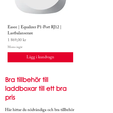
Easee | Equalizer P1-Port RJ12 |
Lastbalanserare
Pris
1 869,00 kr
Moms ingår
Lägg i kundvagn
Bra tillbehör till
laddboxar till ett bra
pris
Här hittar du nödvändiga och bra tillbehör