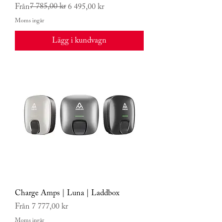
Ordinarie pris
Reapris
7 785,00 kr
Från
6 495,00 kr
Moms ingår
Lägg i kundvagn
Nyhet
Charge Amps | Luna | Laddbox
Reapris
Från
7 777,00 kr
Moms ingår