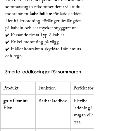
sommarstugan rekommenderar vi att du 
monterar en 
kabelhållare
 för laddsladden. 
Det håller ordning, förlänger livslängden 
på kabeln och ser mycket snyggare ut.
✔️ Passar de flesta Typ 2-kablar
✔️ Enkel montering på vägg
✔️ Håller kontakten skyddad från smuts 
och regn
Smarta laddlösningar för sommaren
Produkt
Funktion
Perfekt för…
go-e Gemini 
Bärbar laddbox
Flexibel 
Flex
laddning i 
stugan eller på 
resa