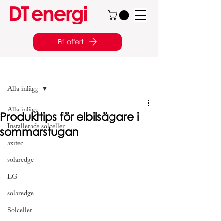
Fri offert
Inlägg
Alla inlägg
Alla inlägg
Produkttips för elbilsägare i
Installerade solceller
sommarstugan
axitec
solaredge
LG
solaredge
Solceller