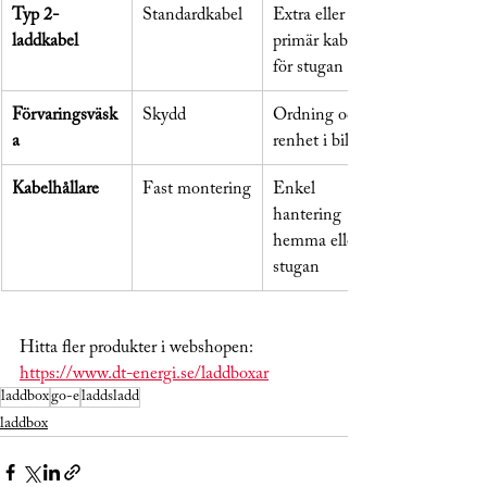
Typ 2-
Standardkabel
Extra eller 
laddkabel
primär kabel 
för stugan
Förvaringsväsk
Skydd
Ordning och 
a
renhet i bilen
Kabelhållare
Fast montering
Enkel 
hantering 
hemma eller i 
stugan
Hitta fler produkter i webshopen: 
https://www.dt-energi.se/laddboxar
laddbox
go-e
laddsladd
laddbox