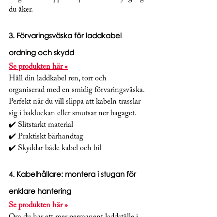
du åker.
3. 
Förvaringsväska för laddkabel 
ordning och skydd
Se produkten här »
Håll din laddkabel ren, torr och 
organiserad med en smidig förvaringsväska. 
Perfekt när du vill slippa att kabeln trasslar 
sig i bakluckan eller smutsar ner bagaget.
✔️ Slitstarkt material
✔️ Praktiskt bärhandtag
✔️ Skyddar både kabel och bil
4. 
Kabelhållare: montera i stugan för 
enklare hantering
Se produkten här »
Om du har ett mer permanent laddställe i 