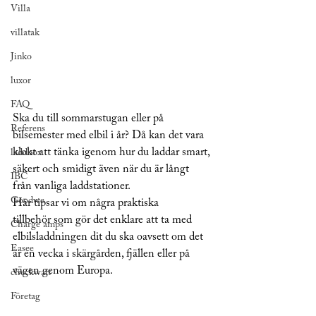
Villa
villatak
Jinko
luxor
FAQ
Ska du till sommarstugan eller på 
Referens
bilsemester med elbil i år? Då kan det vara 
klokt att tänka igenom hur du laddar smart, 
laddbox
säkert och smidigt även när du är långt 
IBC
från vanliga laddstationer.
Goodwe
Här tipsar vi om några praktiska 
tillbehör som gör det enklare att ta med 
Charge amps
elbilsladdningen dit du ska oavsett om det 
Easee
är en vecka i skärgården, fjällen eller på 
vägen genom Europa.
checkwatt
Företag