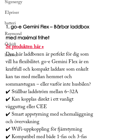
Sigenergy
Elpriser
batteri
1. 
go-e Gemini Flex – Bärbar laddbox 
Raymond
med maximal frihet
Ödrift
Se produkten här »
Den här laddboxen är perfekt för dig som 
huawei
vill ha flexibilitet. go-e Gemini Flex är en 
kraftfull och kompakt laddare som enkelt 
kan tas med mellan hemmet och 
sommarstugan – eller varför inte husbilen?
✔️ Ställbar laddström mellan 6–32A
✔️ Kan kopplas direkt i ett vanligt 
vägguttag eller CEE
✔️ Smart appstyrning med schemaläggning 
och övervakning
✔️ WiFi-uppkoppling för fjärrstyrning
✔️ Kompatibel med både 1-fas och 3-fas