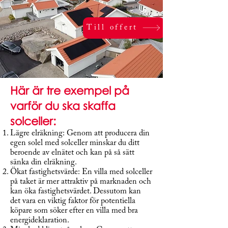
Till offert
Här är tre exempel på
varför du ska skaffa
solceller:
Lägre elräkning: Genom att producera din
egen solel med solceller minskar du ditt
beroende av elnätet och kan på så sätt
sänka din elräkning.
Ökat fastighetsvärde: En villa med solceller
på taket är mer attraktiv på marknaden och
kan öka fastighetsvärdet. Dessutom kan
det vara en viktig faktor för potentiella
köpare som söker efter en villa med bra
energideklaration.