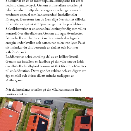
Solceller är en av de mest populära lösningarna för att få
ned sitt klimatavtryck. Genom att installera solceller på
taket kan du utnyttja den energi som solen ger oss och
producera egen el som kan användas i hushållet eller
företaget. Dessutom kan du även sälja överskottet tillbaka
till elnätet och på så sätt tjäna pengar på din produktion.
Solcellsbatterier är en annan bra lösning för dig som vill ta
kontroll över din elfaktura. Genom att lagra överskottet
från solcellerna i batterier kan du använda den lagrade
energin under kvällen och natten när solen inte lyser. På så
sätt minskar du ditt beroende av elnätet och blir mer
självförsörjande.
Laddboxar är också en viktig del av en hållbar livsstil.
Genom att installera en laddbox på din villa kan du ladda
din elbil eller laddhybrid hemma istället för att behöva åka
till en laddstation. Detta gör det enklare och smidigare att
äga en elbil och bidrar till att minska utsläppen av
växthusgaser.
När du installerar solceller på din villa kan man se flera
positiva effekter.