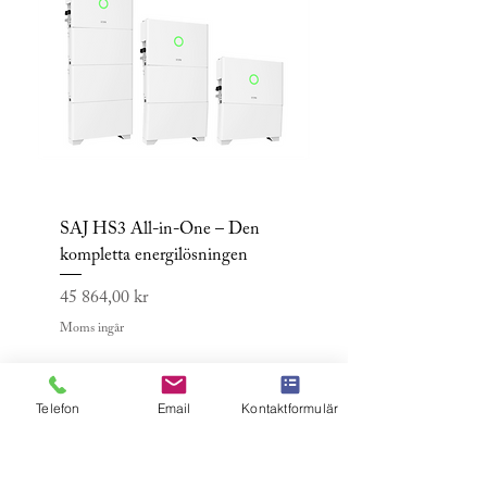
SAJ HS3 All-in-One – Den
Sigen Hybrid Inverte
kompletta energilösningen
TP2 | Framtidens hjär
batteri och solcel
Pris
45 864,00 kr
Pris
15 999,00 kr
Moms ingår
Moms ingår
Lägg i kundvagn
Telefon
Email
Kontaktformulär