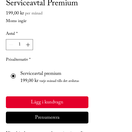
Serviceavtal Premium
Pris
199,00 kr
per månad
Moms ingår
Antal
*
Prisalternativ
*
Serviceavtal premium
199,00 kr
varje månad tills det avslutas
Lägg i kundvagn
Prenumerera