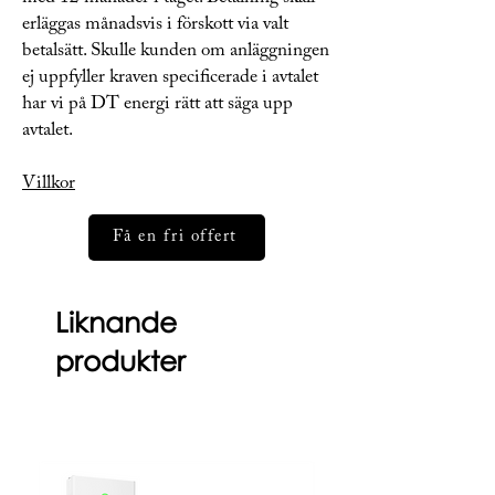
erläggas månadsvis i förskott via valt
betalsätt. Skulle kunden om anläggningen
ej uppfyller kraven specificerade i avtalet
har vi på DT energi rätt att säga upp
avtalet.
Villkor
Få en fri offert
Liknande
produkter
Nyhet
Nyhet