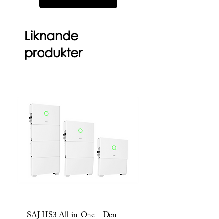
från det att du har tagit emot en vara som du har
beställt.
Liknande
produkter
Nyhet
Nyhet
SAJ HS3 All-in-One – Den
Sigen Hybrid Inverte