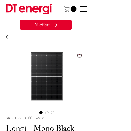
Fri offert
SKU: LR7-54HTH-460M
Longi | Mono Black