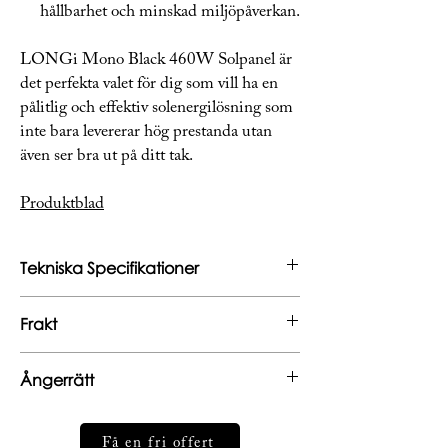
hållbarhet och minskad miljöpåverkan.
LONGi Mono Black 460W Solpanel är
det perfekta valet för dig som vill ha en
pålitlig och effektiv solenergilösning som
inte bara levererar hög prestanda utan
även ser bra ut på ditt tak.
Produktblad
Tekniska Specifikationer
Effekt
460W
Frakt
Mått (mm)
1800x1134x30
Beräknad leverans: 3-5 dagar
Ångerrätt
Fraktpris: 2295kr
Vikt (kg)
21.6
Vid beställning av flera produkter beräknas
Vid köp av varor på webbplatsen har du som
fraktpriset på den tyngsta varan.
kund en lagstiftad 14 dagars ångerrätt som gäller
Garanti (år)
Få en fri offert
25