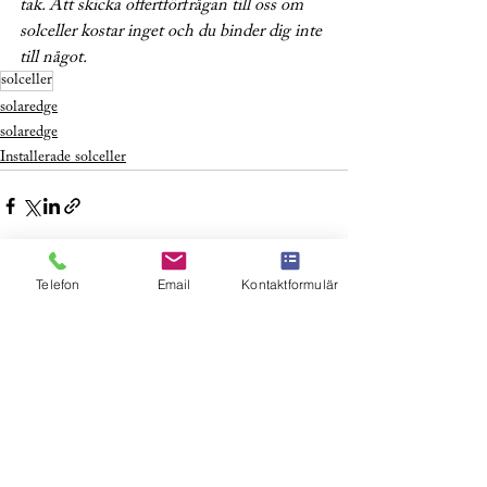
tak. Att skicka offertförfrågan till oss om 
solceller kostar inget och du binder dig inte 
till något.
solceller
solaredge
solaredge
Installerade solceller
Telefon
Email
Kontaktformulär
Visa alla
Senaste inlägg