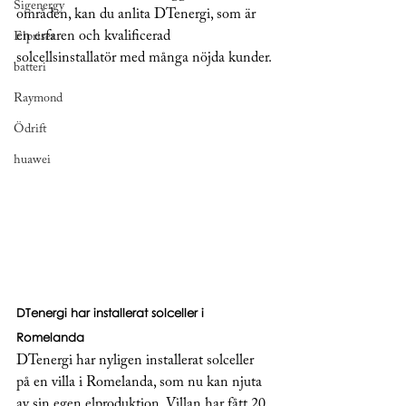
Sigenergy
områden, kan du anlita DTenergi, som är 
en erfaren och kvalificerad 
Elpriser
solcellsinstallatör med många nöjda kunder.
batteri
Raymond
Ödrift
huawei
DTenergi har installerat solceller i 
Romelanda
DTenergi har nyligen installerat solceller 
på en villa i Romelanda, som nu kan njuta 
av sin egen elproduktion. Villan har fått 20 