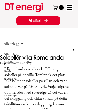
Fri offert
Inlägg
Alla inlägg
Alla inlägg
Solceller villa Romelanda
Installerade solceller
Uppdaterat:
5 sep. 2023
I Romelanda installerade DTenergi 
axitec
solceller på en villa. Totalt fick det plats 
solaredge
20st Eurener solceller på villan och varje 
solpanel var på 450w styck. Varje solpanel 
LG
optimerades med solaredge då det var en 
solaredge
del skuggning och olika vinklar på detta 
Solceller
tak. Denna solcellsanläggning kommer 