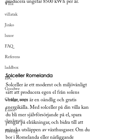
producera ungefär 8500 kWh per år.
Villa
villatak
Jinko
luxor
FAQ
Referens
laddbox
Solceller Romelanda
IBC
Solceller är ett modernt och miljövänligt 
Goodwe
sätt att producera egen el från solens 
Charge amps
strålar, som är en oändlig och gratis 
energikälla. Med solceller på din villa kan 
Easee
du bli mer självförsörjande på el, spara 
checkwatt
pengar på elräkningar, och bidra till att 
minska utsläppen av växthusgaser. Om du 
Företag
bor i Romelanda eller närliggande 