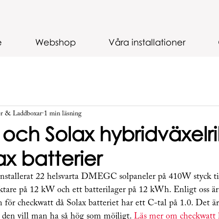
e
Webshop
Våra installationer
er & Laddboxar
1 min läsning
r och Solax hybridväxelr
x batterier
installerat 22 helsvarta DMEGC solpaneler på 410W styck 
ktare på 12 kW och ett batterilager på 12 kWh. Enligt oss är
för checkwatt då Solax batteriet har ett C-tal på 1.0. Det ä
h den vill man ha så hög som möjligt. 
Läs mer om checkwatt 