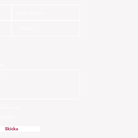
ellsbatteri 2026: Den
mata guiden för svenska
m
er
yhetsbrevet.
arvillkor
Skicka