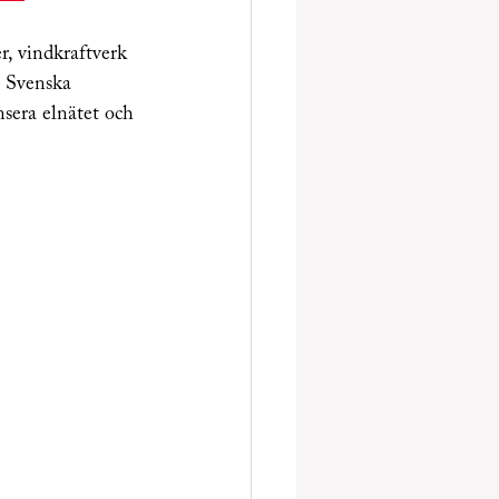
, vindkraftverk 
l Svenska 
nsera elnätet och 