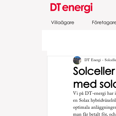
Villaägare
Företagar
DT Energi - Solcell
Solcelle
med sola
Vi på DT-energi har 
en Solax hybridväxelri
optimala anläggningen 
man får betalt för, oc