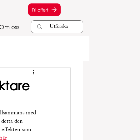
Fri offert
Om oss
iktare
tillsammans med 
 detta den 
r effekten som 
här