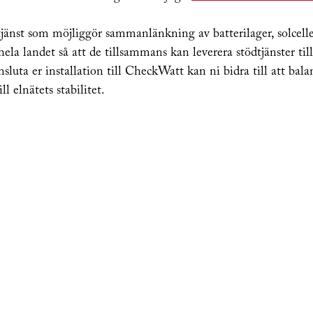
änst som möjliggör sammanlänkning av batterilager, solceller
hela landet så att de tillsammans kan leverera stödtjänster til
luta er installation till CheckWatt kan ni bidra till att bala
ill elnätets stabilitet.