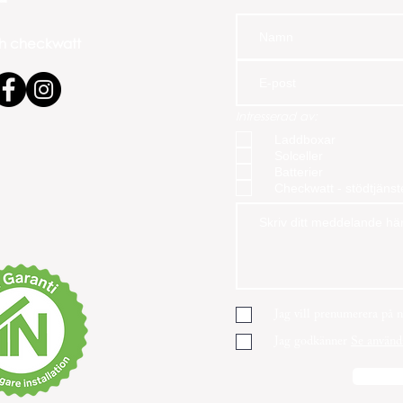
och checkwatt
Huawei EMMA och Smart
Solc
Batterilagring: Framtidens
ulti
Intresserad av:
Energilösning i Uddevalla
he
Laddboxar
Solceller
Batterier
Checkwatt - stödtjänst
Jag vill prenumerera på n
Jag godkänner
Se använd