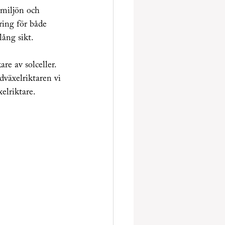
 miljön och 
ring för både 
lång sikt.
e av solceller. 
dväxelriktaren vi 
elriktare. 