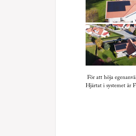
 För att höja egenanvändningen av solelen så installerades det även BYD batteri på totalt 15kWh. 
Hjärtat i systemet är