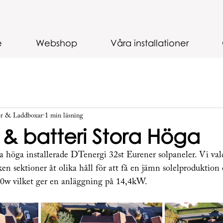
e
Webshop
Våra installationer
er & Laddboxar
1 min läsning
r & batteri Stora Höga
ra höga installerade DTenergi 32st Eurener solpaneler. Vi vald
ken sektioner åt olika håll för att få en jämn solelproduktion
450w vilket ger en anläggning på 14,4kW.