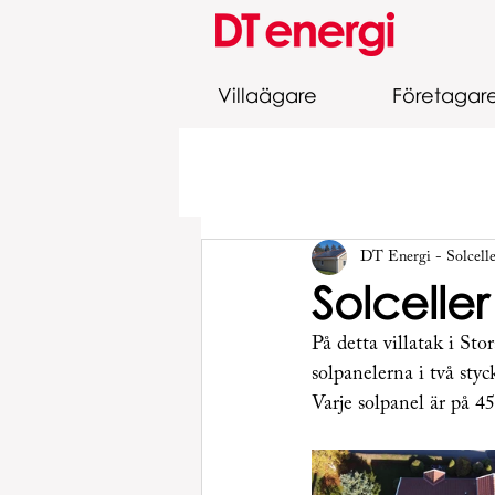
Villaägare
Företagar
DT Energi - Solcell
Solcelle
På detta villatak i Sto
solpanelerna i två styc
Varje solpanel är på 