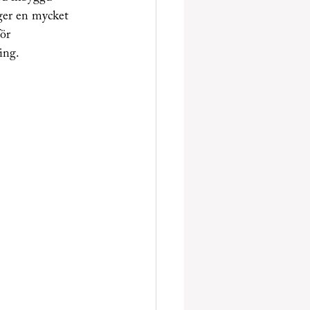
 ger en mycket 
ör 
ing. 