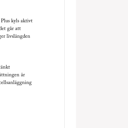
lus kyls aktivt 
et går att 
er livslängden 
 
tänkt 
ttningen är 
cellsanläggning 