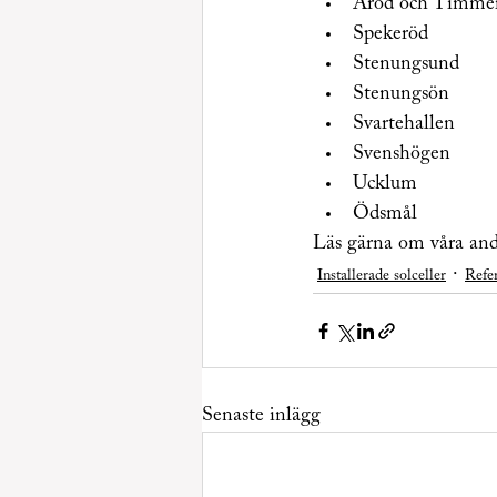
Aröd och Timme
Spekeröd
Stenungsund
Stenungsön
Svartehallen
Svenshögen
Ucklum
Ödsmål
Läs gärna om våra andr
Installerade solceller
Refe
Senaste inlägg