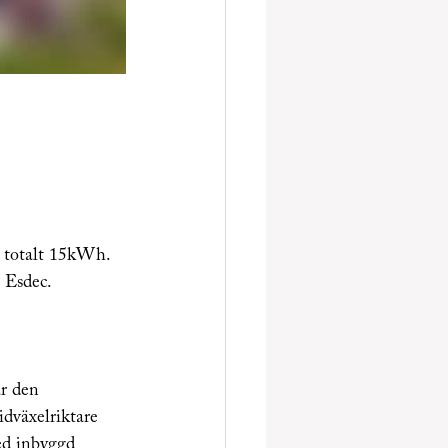
 Esdec. 
r den 
dväxelriktare 
d inbyggd 