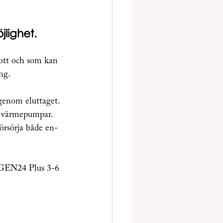
lighet. 
rott och som kan 
ng. 
genom eluttaget. 
ch värmepumpar.
rsörja både en- 
 GEN24 Plus 3-6 