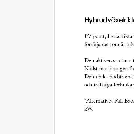
Hybrudväxelrikt
PV point, I växelrikta
försörja det som är in
Den aktiveras automati
Nödströmslöningen fung
Den unika nödströmslö
och trefasiga förbruka
*Alternativet Full B
kW.