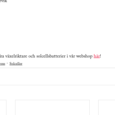
rvik
a växelriktare och solcellsbatterier i vår webshop 
här
!
rens
Solceller