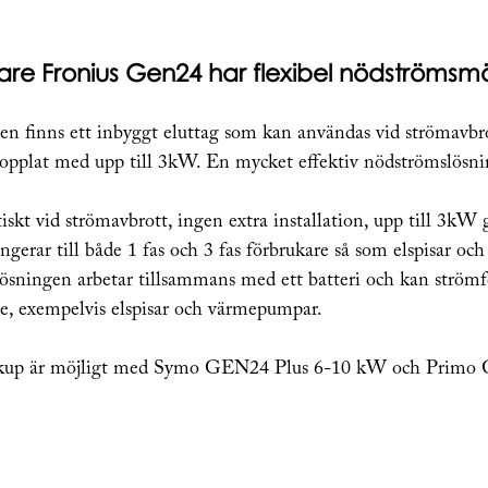
are Fronius Gen24 har flexibel nödströmsmöj
ren finns ett inbyggt eluttag som kan användas vid strömavb
kopplat med upp till 3kW. En mycket effektiv nödströmslösni
skt vid strömavbrott, ingen extra installation, upp till 3kW 
erar till både 1 fas och 3 fas förbrukare så som elspisar o
sningen arbetar tillsammans med ett batteri och kan strömfö
re, exempelvis elspisar och värmepumpar.
ackup är möjligt med Symo GEN24 Plus 6-10 kW och Primo