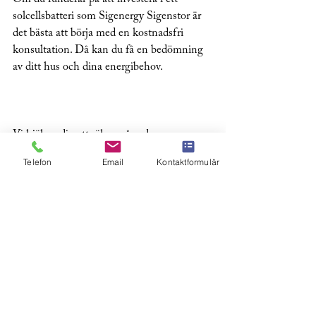
solcellsbatteri som Sigenergy Sigenstor är 
det bästa att börja med en kostnadsfri 
konsultation. Då kan du få en bedömning 
av ditt hus och dina energibehov.
Vi hjälper dig att räkna på vad som passar 
bäst och ger dig en tydlig offert. Vi tar hand 
Telefon
Email
Kontaktformulär
om allt från projektering till installation 
och support. Det gör att du kan känna dig 
trygg genom hela processen.
Att välja rätt batteri och energisystem 
handlar om att hitta en lösning som 
fungerar för just dig och ditt hem. Med vår 