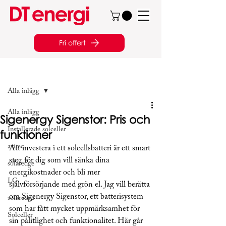
Fri offert
Inlägg
Alla inlägg
Alla inlägg
Sigenergy Sigenstor: Pris och
Installerade solceller
funktioner
axitec
Att investera i ett solcellsbatteri är ett smart 
steg för dig som vill sänka dina 
solaredge
energikostnader och bli mer 
LG
självförsörjande med grön el. Jag vill berätta 
om Sigenergy Sigenstor, ett batterisystem 
solaredge
som har fått mycket uppmärksamhet för 
Solceller
sin pålitlighet och funktionalitet. Här går 