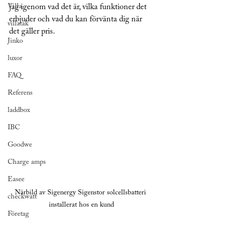
Villa
jag igenom vad det är, vilka funktioner det 
erbjuder och vad du kan förvänta dig när 
villatak
det gäller pris.
Jinko
luxor
FAQ
Referens
laddbox
IBC
Goodwe
Charge amps
Easee
Närbild av Sigenergy Sigenstor solcellsbatteri 
checkwatt
installerat hos en kund
Företag