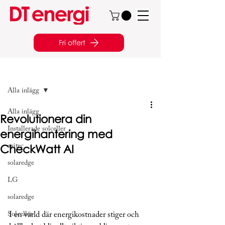
Fri offert
Inlägg
Alla inlägg
Alla inlägg
Revolutionera din
Installerade solceller
energihantering med
CheckWatt AI
axitec
solaredge
LG
solaredge
Solceller
I en värld där energikostnader stiger och 