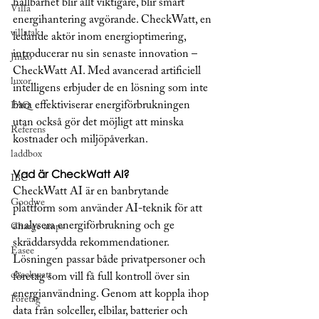
hållbarhet blir allt viktigare, blir smart 
Villa
energihantering avgörande. CheckWatt, en 
villatak
ledande aktör inom energioptimering, 
introducerar nu sin senaste innovation – 
Jinko
CheckWatt AI. Med avancerad artificiell 
luxor
intelligens erbjuder de en lösning som inte 
bara effektiviserar energiförbrukningen 
FAQ
utan också gör det möjligt att minska 
Referens
kostnader och miljöpåverkan.
laddbox
Vad är CheckWatt AI?
IBC
CheckWatt AI är en banbrytande 
Goodwe
plattform som använder AI-teknik för att 
analysera energiförbrukning och ge 
Charge amps
skräddarsydda rekommendationer. 
Easee
Lösningen passar både privatpersoner och 
checkwatt
företag som vill få full kontroll över sin 
energianvändning. Genom att koppla ihop 
Företag
data från solceller, elbilar, batterier och 