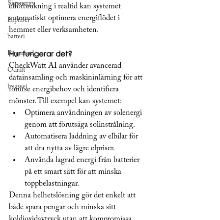
Sigenergy
elförbrukning i realtid kan systemet 
automatiskt optimera energiflödet i 
Elpriser
hemmet eller verksamheten.
batteri
Hur fungerar det?
Raymond
CheckWatt AI använder avancerad 
Ödrift
datainsamling och maskininlärning för att 
huawei
förutse energibehov och identifiera 
mönster. Till exempel kan systemet:
Optimera användningen av solenergi 
genom att förutsäga solinstrålning.
Automatisera laddning av elbilar för 
att dra nytta av lägre elpriser.
Använda lagrad energi från batterier 
på ett smart sätt för att minska 
toppbelastningar.
Denna helhetslösning gör det enkelt att 
både spara pengar och minska sitt 
koldioxidavtryck utan att kompromissa 