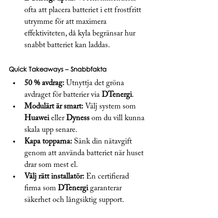
ofta att placera batteriet i ett frostfritt 
utrymme för att maximera 
effektiviteten, då kyla begränsar hur 
snabbt batteriet kan laddas.
Quick Takeaways – Snabbfakta
50 % avdrag:
 Utnyttja det gröna 
avdraget för batterier via 
DTenergi
.
Modulärt är smart:
 Välj system som 
Huawei
 eller 
Dyness 
om du vill kunna 
skala upp senare.
Kapa topparna:
 Sänk din nätavgift 
genom att använda batteriet när huset 
drar som mest el.
Välj rätt installatör:
 En certifierad 
firma som 
DTenergi
 garanterar 
säkerhet och långsiktig support.