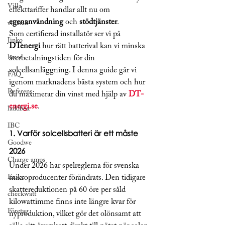
Villa
effekttariffer handlar allt nu om 
egenanvändning
 och 
stödtjänster
.
villatak
Som certifierad installatör ser vi på 
Jinko
DTenergi
 hur rätt batterival kan vi minska 
luxor
återbetalningstiden för din 
solcellsanläggning. I denna guide går vi 
FAQ
igenom marknadens bästa system och hur 
Referens
du maximerar din vinst med hjälp av 
DT-
energi.se
.
laddbox
IBC
1. Varför solcellsbatteri är ett måste 
Goodwe
2026
Charge amps
Under 2026 har spelreglerna för svenska 
Easee
mikroproducenter förändrats. Den tidigare 
skattereduktionen på 60 öre per såld 
checkwatt
kilowattimme finns inte längre kvar för 
Företag
nyproduktion, vilket gör det olönsamt att 