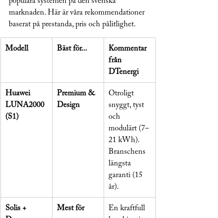
populära systemen på den svenska 
marknaden. Här är våra rekommendationer 
baserat på prestanda, pris och pålitlighet.
Modell
Bäst för...
Kommentar 
från 
DTenergi
Huawei 
Premium & 
Otroligt 
LUNA2000 
Design
snyggt, tyst 
(S1)
och 
modulärt (7–
21 kWh). 
Branschens 
längsta 
garanti (15 
år).
Solis + 
Mest för 
En kraftfull 