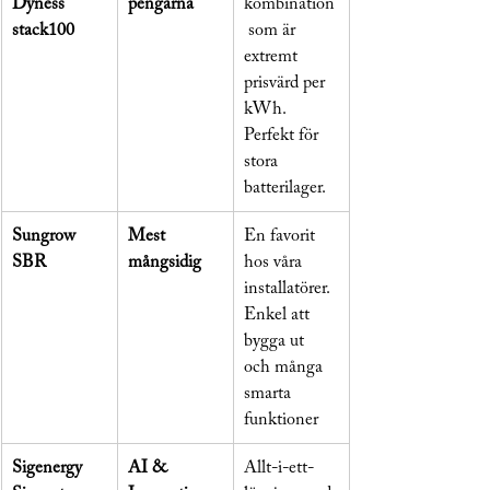
Dyness 
pengarna
kombination
stack100
 som är 
extremt 
prisvärd per 
kWh. 
Perfekt för 
stora 
batterilager.
Sungrow 
Mest 
En favorit 
SBR
mångsidig
hos våra 
installatörer. 
Enkel att 
bygga ut 
och många 
smarta 
funktioner
Sigenergy 
AI & 
Allt-i-ett-