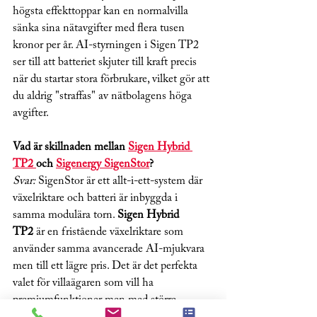
högsta effekttoppar kan en normalvilla 
sänka sina nätavgifter med flera tusen 
kronor per år. AI-styrningen i Sigen TP2 
ser till att batteriet skjuter till kraft precis 
när du startar stora förbrukare, vilket gör att 
du aldrig "straffas" av nätbolagens höga 
avgifter.
Vad är skillnaden mellan 
Sigen Hybrid 
TP2 
och 
Sigenergy SigenStor
?
Svar:
 SigenStor är ett allt-i-ett-system där 
växelriktare och batteri är inbyggda i 
samma modulära torn. 
Sigen Hybrid 
TP2
 är en fristående växelriktare som 
använder samma avancerade AI-mjukvara 
men till ett lägre pris. Det är det perfekta 
valet för villaägaren som vill ha 
premiumfunktioner men med större 