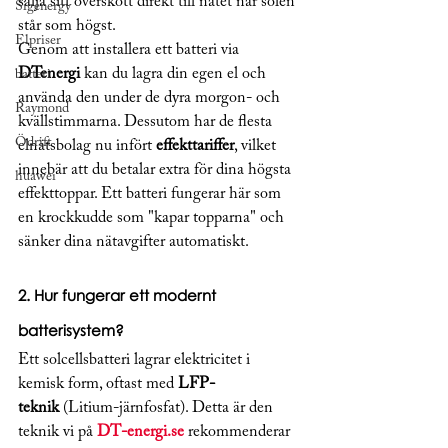
sälja sitt överskott direkt till nätet när solen 
Sigenergy
står som högst.
Elpriser
Genom att installera ett batteri via 
DTenergi
 kan du lagra din egen el och 
batteri
använda den under de dyra morgon- och 
Raymond
kvällstimmarna. Dessutom har de flesta 
Ödrift
elnätsbolag nu infört 
effekttariffer
, vilket 
innebär att du betalar extra för dina högsta 
huawei
effekttoppar. Ett batteri fungerar här som 
en krockkudde som "kapar topparna" och 
sänker dina nätavgifter automatiskt.
2. Hur fungerar ett modernt 
batterisystem?
Ett solcellsbatteri lagrar elektricitet i 
kemisk form, oftast med 
LFP-
teknik
 (Litium-järnfosfat). Detta är den 
teknik vi på 
DT-energi.se
 rekommenderar 