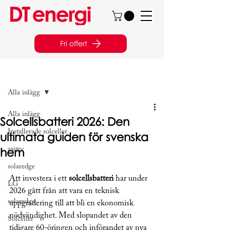
Fri offert
Inlägg
Alla inlägg
Alla inlägg
Solcellsbatteri 2026: Den
Installerade solceller
ultimata guiden för svenska
hem
axitec
solaredge
Att investera i ett 
solcellsbatteri
 har under 
LG
2026 gått från att vara en teknisk 
solaredge
uppgradering till att bli en ekonomisk 
nödvändighet. Med slopandet av den 
Solceller
tidigare 60-öringen och införandet av nya 