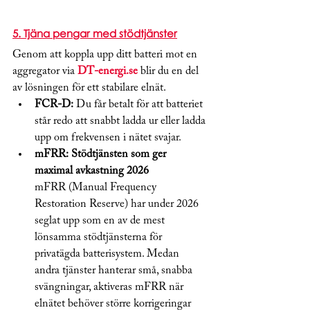
5. Tjäna pengar med stödtjänster
Genom att koppla upp ditt batteri mot en 
aggregator via 
DT-energi.se
 blir du en del 
av lösningen för ett stabilare elnät.
FCR-D:
 Du får betalt för att batteriet 
står redo att snabbt ladda ur eller ladda 
upp om frekvensen i nätet svajar.
mFRR: Stödtjänsten som ger 
maximal avkastning 2026
mFRR (Manual Frequency 
Restoration Reserve) har under 2026 
seglat upp som en av de mest 
lönsamma stödtjänsterna för 
privatägda batterisystem. Medan 
andra tjänster hanterar små, snabba 
svängningar, aktiveras mFRR när 
elnätet behöver större korrigeringar 