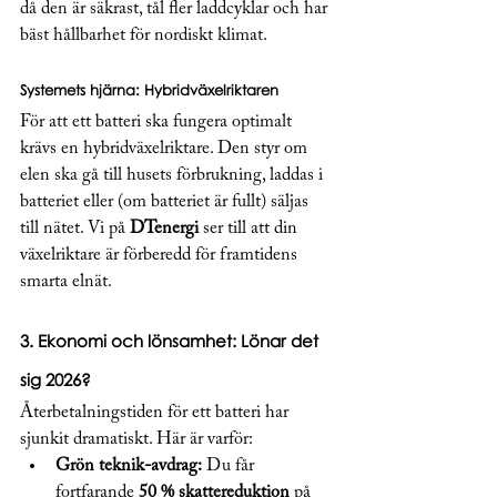
då den är säkrast, tål fler laddcyklar och har 
bäst hållbarhet för nordiskt klimat.
Systemets hjärna: Hybridväxelriktaren
För att ett batteri ska fungera optimalt 
krävs en hybridväxelriktare. Den styr om 
elen ska gå till husets förbrukning, laddas i 
batteriet eller (om batteriet är fullt) säljas 
till nätet. Vi på 
DTenergi
 ser till att din 
växelriktare är förberedd för framtidens 
smarta elnät.
3. Ekonomi och lönsamhet: Lönar det 
sig 2026?
Återbetalningstiden för ett batteri har 
sjunkit dramatiskt. Här är varför:
Grön teknik-avdrag:
 Du får 
fortfarande 
50 % skattereduktion
 på 