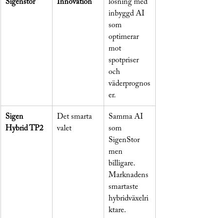
Sigenstor
Innovation
lösning med 
inbyggd AI 
som 
optimerar 
mot 
spotpriser 
och 
väderprognos
er.
Sigen 
Det smarta 
Samma AI 
Hybrid TP2
valet
som 
SigenStor 
men 
billigare. 
Marknadens 
smartaste 
hybridväxelri
ktare.