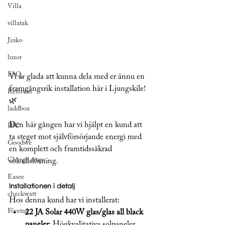
Villa
villatak
Jinko
luxor
FAQ
Vi är glada att kunna dela med er ännu en 
framgångsrik installation här i Ljungskile! 
Referens
🌿 
laddbox
Den här gången har vi hjälpt en kund att 
IBC
ta steget mot självförsörjande energi med 
Goodwe
en komplett och framtidssäkrad 
Charge amps
solcellslösning.
Easee
Installationen i detalj
checkwatt
Hos denna kund har vi installerat:
Företag
22 JA Solar 440W glas/glas all black 
paneler
: Högkvalitativa solpaneler 