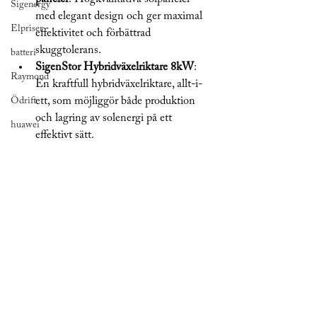
Sigenergy
med elegant design och 
ger maximal 
Elpriser
effektivitet och förbättrad 
skuggtolerans.
batteri
SigenStor Hybridväxelriktare 8kW
: 
Raymond
En kraftfull hybridväxelriktare, allt-i-
ett, som möjliggör både produktion 
Ödrift
och lagring av solenergi på ett 
huawei
effektivt sätt.