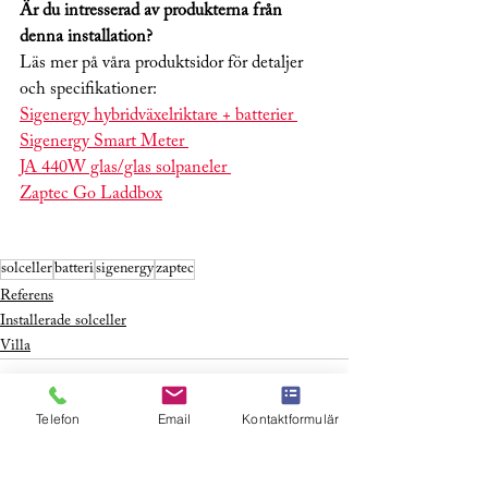
Är du intresserad av produkterna från 
denna installation?
Läs mer på våra produktsidor för detaljer 
och specifikationer:
Sigenergy hybridväxelriktare + batterier 
Sigenergy Smart Meter 
JA 440W glas/glas solpaneler 
Zaptec Go Laddbox
solceller
batteri
sigenergy
zaptec
Referens
Installerade solceller
Villa
Telefon
Email
Kontaktformulär