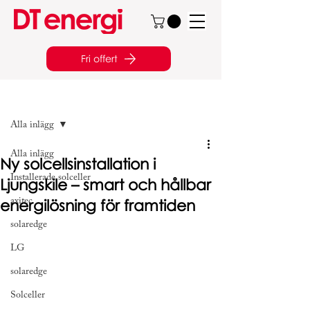
Fri offert
Inlägg
Alla inlägg
Alla inlägg
Ny solcellsinstallation i
Installerade solceller
Ljungskile – smart och hållbar
energilösning för framtiden
axitec
solaredge
LG
solaredge
Solceller