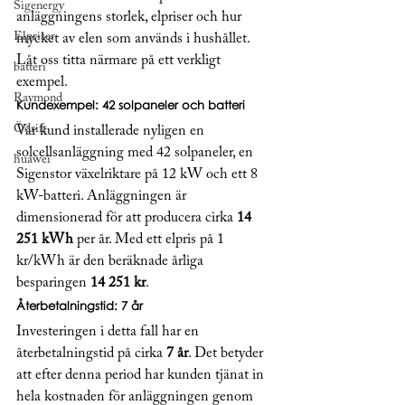
Sigenergy
anläggningens storlek, elpriser och hur 
Elpriser
mycket av elen som används i hushållet. 
Låt oss titta närmare på ett verkligt 
batteri
exempel.
Raymond
Kundexempel: 42 solpaneler och batteri
Ödrift
Vår kund installerade nyligen en 
solcellsanläggning med 42 solpaneler, en 
huawei
Sigenstor växelriktare på 12 kW och ett 8 
kW-batteri. Anläggningen är 
dimensionerad för att producera cirka 
14 
251 kWh
 per år. Med ett elpris på 1 
kr/kWh är den beräknade årliga 
besparingen 
14 251 kr
.
Återbetalningstid: 7 år
Investeringen i detta fall har en 
återbetalningstid på cirka 
7 år
. Det betyder 
att efter denna period har kunden tjänat in 
hela kostnaden för anläggningen genom 