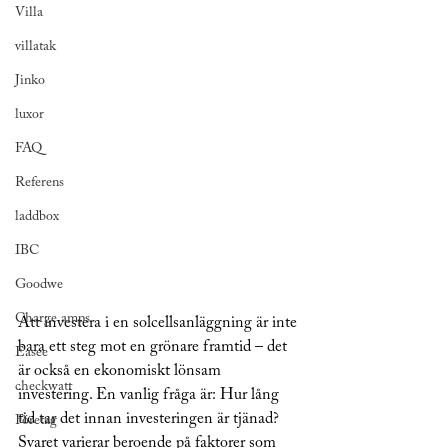
Villa
villatak
Jinko
luxor
FAQ
Referens
laddbox
IBC
Goodwe
Charge amps
Att investera i en solcellsanläggning är inte 
bara ett steg mot en grönare framtid – det 
Easee
är också en ekonomiskt lönsam 
checkwatt
investering. En vanlig fråga är: Hur lång 
tid tar det innan investeringen är tjänad? 
Företag
Svaret varierar beroende på faktorer som 