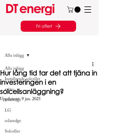
Fri offert
Inlägg
Alla inlägg
Alla inlägg
Hur lång tid tar det att tjäna in
Installerade solceller
investeringen i en
solcellsanläggning?
axitec
Uppdaterat:
9 jan. 2025
solaredge
LG
solaredge
Solceller