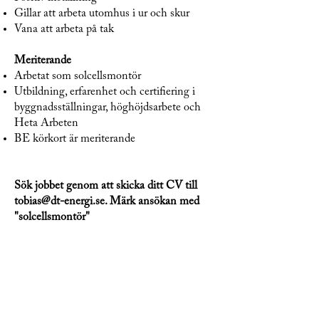
Gillar att arbeta utomhus i ur och skur
Vana att arbeta på tak
Meriterande
Arbetat som solcellsmontör
Utbildning, erfarenhet och certifiering i
byggnadsställningar, höghöjdsarbete och
Heta Arbeten
BE körkort är meriterande
Sök jobbet genom att skicka ditt CV till
tobias@dt-energi.se
. Märk ansökan med
"solcellsmontör"
Skicka ett meddelande, det kostar inget och du
binder dig inte till något.