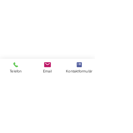
Intresserad av:
Laddboxar
Solceller
Batterier
Checkwatt - stödtjänster
Telefon
Email
Kontaktformulär
Jag vill prenumerera på nyhetsbrevet.
Jag godkänner
Se användarvillkor
Skicka