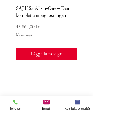
SAJ HS3 All-in-One – Den
Sigen Hybrid Inverte
kompletta energilösningen
TP2 | Framtidens hjär
batteri och solcel
Pris
45 864,00 kr
Pris
15 999,00 kr
Moms ingår
Moms ingår
Lägg i kundvagn
Skicka ett meddelande, det kostar inget och du
binder dig inte till något.
Telefon
Email
Kontaktformulär