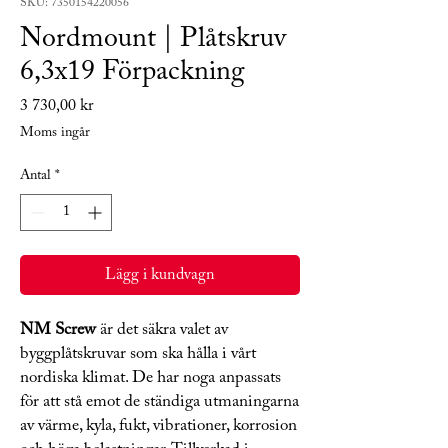
SKU: 7350154220056
Nordmount | Plåtskruv
6,3x19 Förpackning
Pris
3 730,00 kr
Moms ingår
Antal
*
Lägg i kundvagn
NM Screw
är det säkra valet av
byggplåtskruvar som ska hålla i vårt
nordiska klimat. De har noga anpassats
för att stå emot de ständiga utmaningarna
av värme, kyla, fukt, vibrationer, korrosion