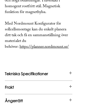
och höga belastningar. Tillverkad i
homogent rostfritt stål. Magnetisk
funktion för magnethylsa.
Med Nordmount Konfigurator för
sollcellsmontage kan du enkelt planera
ditt tak och få en sammanställning över
materialet du
behöver:
https://planner.nordmount.se/
Tekniska Specifikationer
Vikt (kg)
6.0
Frakt
Garanti (år)
30
Beräknad leverans: 3-5 dagar
Ångerrätt
Fraktpris: 249kr
Längd (mm)
19
Vid beställning av flera produkter beräknas