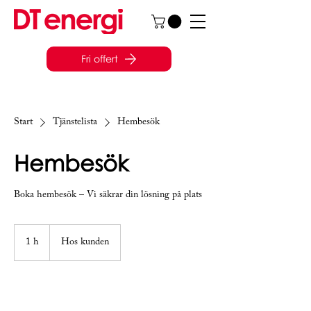
Fri offert
Start
Tjänstelista
Hembesök
Hembesök
Boka hembesök – Vi säkrar din lösning på plats
1 h
1
Hos kunden
Gör en bokningsförfrågan