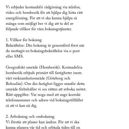
Vi erbjuder kostnadsfri rådgivning via telefon,
video och hembesök för att hjälpa dig hitta rätt
energilösning. För att vi ska kunna hjälpa så
många som möjligt ber vi dig att ta del av
följande villkor för våra bokningstjänster.
1. Villkor för bokning
Bekräftelse: Din bokning är genomförd först när
du mottagit en bokningsbekräftelse via e-post
eller SMS.
Geografiskt område (Hembesök): Kostnadsfria
hembesök erbjuds primärt till fastigheter inom
vårt verksamhetsområde (Göteborg och
Bohuslän). Om din fastighet ligger utanför detta
område förbehåller vi oss rätten att avboka mötet.
Rätt uppgifter: Var noga med att ange korrekt
telefonnummer och adress vid bokningstillfället
så att vi kan nå dig.
2. Avbokning och ombokning
Vi förstår att planer kan ändras. För att vi ska
kunna planera vår tid och erbjuda tiden till en