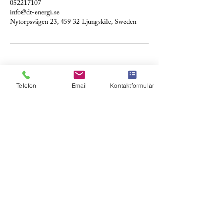
052217107
info@dt-energi.se
Nytorpsvägen 23, 459 32 Ljungskile, Sweden
Telefon
Email
Kontaktformulär
Skicka ett meddelande, det kostar inget och du
binder dig inte till något.
Intresserad av:
Laddboxar
Solceller