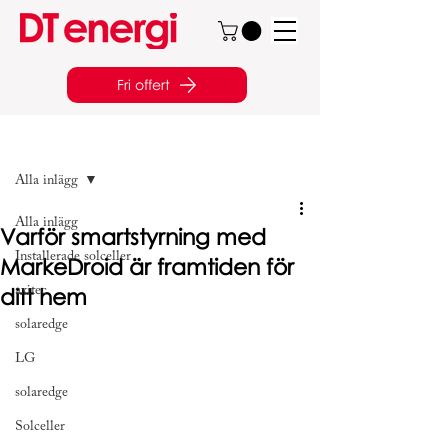
Fri offert
Inlägg
Alla inlägg
Alla inlägg
Varför smartstyrning med
Installerade solceller
MarkeDroid är framtiden för
ditt hem
axitec
solaredge
LG
solaredge
Solceller