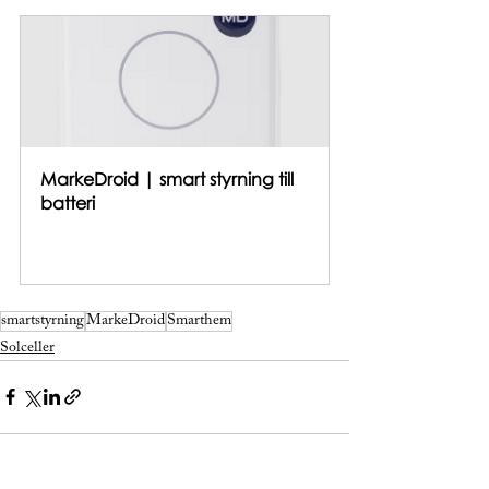
MarkeDroid | smart styrning till 
batteri
Köp nu
smartstyrning
MarkeDroid
Smarthem
Solceller