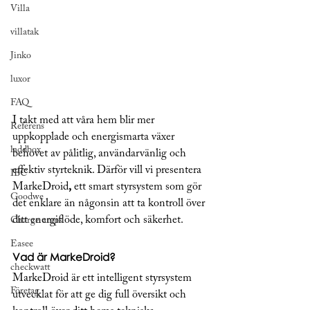
Villa
villatak
Jinko
luxor
FAQ
I takt med att våra hem blir mer 
Referens
uppkopplade och energismarta växer 
laddbox
behovet av pålitlig, användarvänlig och 
effektiv styrteknik. Därför vill vi presentera 
IBC
MarkeDroid
,
 ett smart styrsystem som gör 
Goodwe
det enklare än någonsin att ta kontroll över 
ditt energiflöde, komfort och säkerhet.
Charge amps
Easee
Vad är MarkeDroid?
checkwatt
MarkeDroid är ett intelligent styrsystem 
Företag
utvecklat för att ge dig full översikt och 