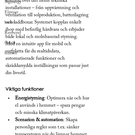
kontroll över ditt hems tekniska 
Sigenergy
installationer – från uppvärmning och 
Elpriser
ventilation till solproduktion, batterilagring 
och laddboxar. Systemet kopplas enkelt 
batteri
ihop med befintlig hårdvara och erbjuder 
Raymond
både lokal och molnbaserad styrning.
Ödrift
Med en intuitiv app för mobil och 
surfplatta får du realtidsdata, 
huawei
automatiserade funktioner och 
skräddarsydda inställningar som passar just 
din livsstil.
Viktiga funktioner
Energistyrning
: Optimera när och hur 
el används i hemmet – spara pengar 
och minska klimatpåverkan.
Scenarion & automation
: Skapa 
personliga regler som t.ex. sänker 
temperaturen när du lämnar hemmet 