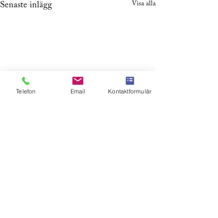
Visa alla
Senaste inlägg
Telefon
Email
Kontaktformulär
Skicka ett meddelande, det kostar inget och du
binder dig inte till något.