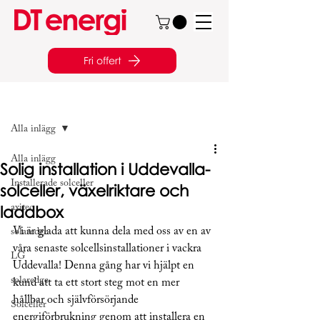
Fri offert
Inlägg
Alla inlägg
Alla inlägg
Solig installation i Uddevalla-
Installerade solceller
solceller, växelriktare och
laddbox
axitec
Vi är glada att kunna dela med oss av en av 
solaredge
våra senaste solcellsinstallationer i vackra 
LG
Uddevalla! Denna gång har vi hjälpt en 
solaredge
kund att ta ett stort steg mot en mer 
hållbar och självförsörjande 
Solceller
energiförbrukning genom att installera en 