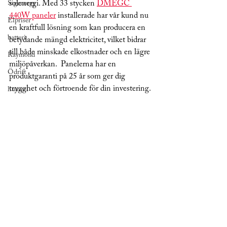
solenergi. Med 33 stycken 
DMEGC 
Sigenergy
440W paneler
 installerade har vår kund nu 
Elpriser
en kraftfull lösning som kan producera en 
batteri
betydande mängd elektricitet, vilket bidrar 
till både minskade elkostnader och en lägre 
Raymond
miljöpåverkan.  Panelerna har en 
Ödrift
produktgaranti på 25 år som ger dig 
trygghet och förtroende för din investering.
huawei