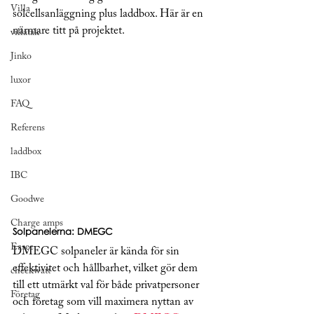
Villa
solcellsanläggning plus laddbox. Här är en 
närmare titt på projektet.
villatak
Jinko
luxor
FAQ
Referens
laddbox
IBC
Goodwe
Charge amps
Solpanelerna: DMEGC
Easee
DMEGC solpaneler är kända för sin 
effektivitet och hållbarhet, vilket gör dem 
checkwatt
till ett utmärkt val för både privatpersoner 
Företag
och företag som vill maximera nyttan av 