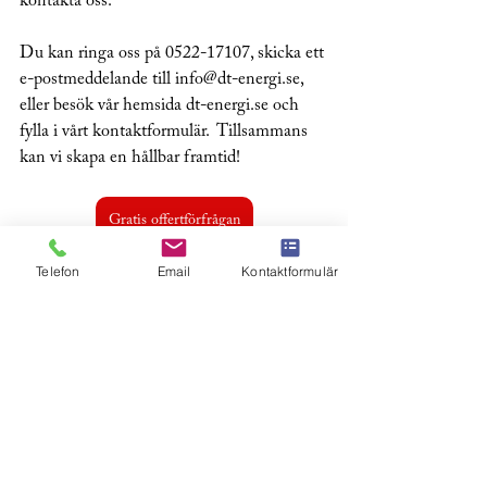
kontakta oss.
Du kan ringa oss på 0522-17107, skicka ett 
e-postmeddelande till info@dt-energi.se, 
eller besök vår hemsida dt-energi.se och 
fylla i vårt kontaktformulär.  Tillsammans 
kan vi skapa en hållbar framtid!
Gratis offertförfrågan
Telefon
Email
Kontaktformulär
Installerade solceller
Solceller
Referens
Visa alla
Senaste inlägg