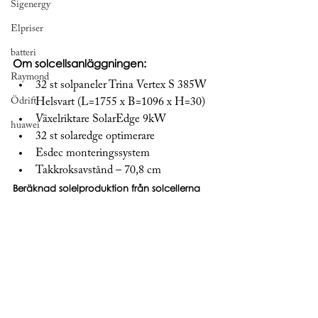
Sigenergy
Elpriser
batteri
Om solcellsanläggningen:
Raymond
32 st solpaneler Trina Vertex S 385W 
Ödrift
Helsvart (L=1755 x B=1096 x H=30)
Växelriktare SolarEdge 9kW
huawei
32 st solaredge optimerare
Esdec monteringssystem
Takkroksavstånd – 70,8 cm
Beräknad solelproduktion från solcellerna