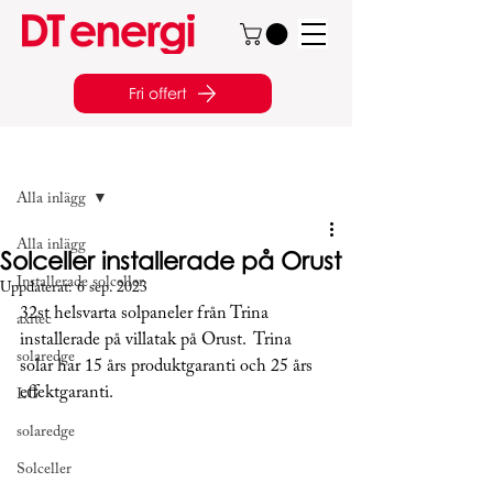
Fri offert
Inlägg
Alla inlägg
Alla inlägg
Solceller installerade på Orust
Installerade solceller
Uppdaterat:
6 sep. 2023
32st helsvarta solpaneler från Trina 
axitec
installerade på villatak på Orust.  Trina 
solaredge
solar har 15 års produktgaranti och 25 års 
effektgaranti. 
LG
solaredge
Solceller