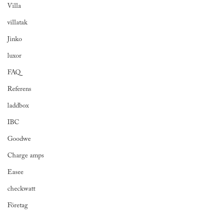
Villa
villatak
Jinko
luxor
FAQ
Referens
laddbox
IBC
Goodwe
Charge amps
Easee
checkwatt
Företag