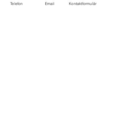
Telefon
Email
Kontaktformulär
Visa alla
Senaste inlägg