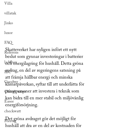
Villa
villatak
Jinko
luxor
FAQ
Skatteverket har nyligen infört ett nytt 
Referens
beslut som gynnar investeringar i batterier 
laddbox
och energilagring för hushåll. Detta gröna 
avdrag, en del av regeringens satsning på 
IBC
att främja hållbar energi och minska 
Goodwe
klimatpåverkan, syftar till att underlätta för 
privatpersoner att investera i teknik som 
Charge amps
kan bidra till en mer stabil och miljövänlig 
Easee
energiförsörjning.
checkwatt
Det gröna avdraget gör det möjligt för 
Företag
hushåll att dra av en del av kostnaden för 