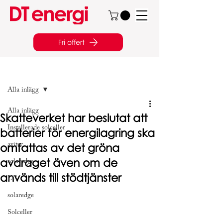
Fri offert
Inlägg
Alla inlägg
Alla inlägg
Skatteverket har beslutat att
Installerade solceller
batterier för energilagring ska
omfattas av det gröna
axitec
avdraget även om de
solaredge
används till stödtjänster
LG
solaredge
Solceller