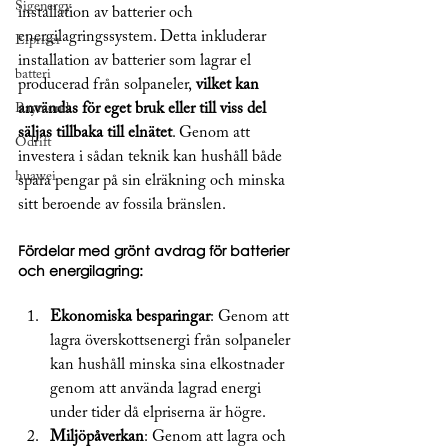
Sigenergy
installation av batterier och 
energilagringssystem. Detta inkluderar 
Elpriser
installation av batterier som lagrar el 
batteri
producerad från solpaneler,
 vilket kan 
användas för eget bruk eller till viss del 
Raymond
säljas tillbaka till elnätet
. Genom att 
Ödrift
investera i sådan teknik kan hushåll både 
huawei
spara pengar på sin elräkning och minska 
sitt beroende av fossila bränslen.
Fördelar med grönt avdrag för batterier 
och energilagring:
Ekonomiska besparingar
: Genom att 
lagra överskottsenergi från solpaneler 
kan hushåll minska sina elkostnader 
genom att använda lagrad energi 
under tider då elpriserna är högre.
Miljöpåverkan
: Genom att lagra och 