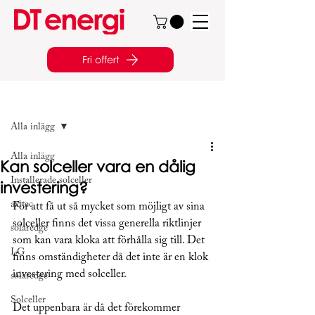
Fri offert
Inlägg
Alla inlägg
Alla inlägg
Kan solceller vara en dålig
Installerade solceller
investering?
axitec
För att få ut så mycket som möjligt av sina 
solceller finns det vissa generella riktlinjer 
solaredge
som kan vara kloka att förhålla sig till. Det 
LG
finns omständigheter då det inte är en klok 
investering med solceller.
solaredge
Solceller
Det uppenbara är då det förekommer 