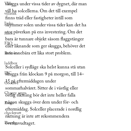
Villa
skugga under vissa tider av dygnet, där man 
vill ha solcellerna. Om det till exempel 
villatak
finns träd eller fastigheter intill som 
Jinko
skymmer solen under vissa tider kan det ha 
stor påverkan på ens investering. Om det 
luxor
bara är tunnare objekt såsom flaggstänger 
FAQ
eller liknande som ger skugga, behöver det 
inte innebära ett lika stort problem.
Referens
laddbox
Solceller i sydläge ska helst kunna stå utan 
IBC
skugga från klockan 9 på morgon, till 14–
15 på eftermiddagen under 
Goodwe
sommarhalvåret. Sitter de i västlig eller 
Charge amps
östlig riktning bör det inte heller falla 
någon skugga över dem under för- och 
Easee
eftermiddag. Solceller placerade i nordlig 
checkwatt
riktning är inte att rekommendera 
Företag
överhuvudtaget.