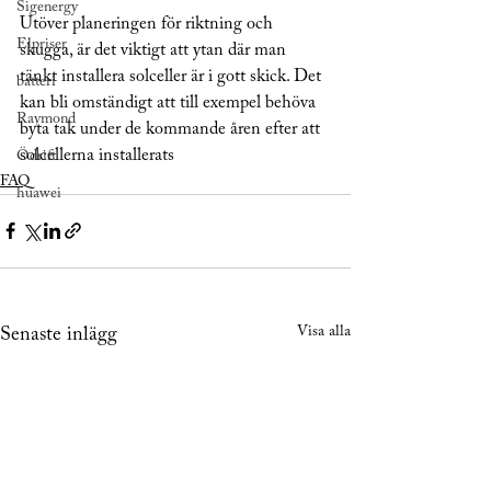
Sigenergy
Utöver planeringen för riktning och 
Elpriser
skugga, är det viktigt att ytan där man 
tänkt installera solceller är i gott skick. Det 
batteri
kan bli omständigt att till exempel behöva 
Raymond
byta tak under de kommande åren efter att 
solcellerna installerats
Ödrift
FAQ
huawei
Visa alla
Senaste inlägg