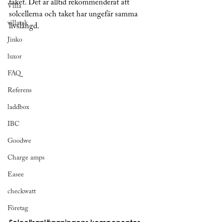
taket. Det är alltid rekommenderat att 
Villa
solcellerna och taket har ungefär samma 
villatak
livslängd. 
Jinko
luxor
FAQ
Referens
laddbox
IBC
Goodwe
Charge amps
Easee
checkwatt
Företag