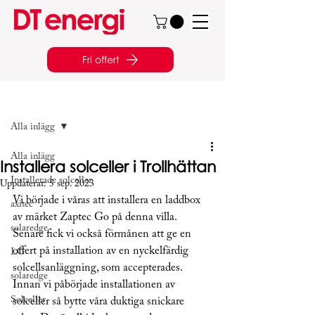
Fri offert
Inlägg
Alla inlägg
Alla inlägg
Installera solceller i Trollhättan
Installerade solceller
Uppdaterat:
5 sep. 2023
Vi började i våras att installera en laddbox 
axitec
av märket Zaptec Go på denna villa. 
solaredge
Senare fick vi också förmånen att ge en 
offert på installation av en nyckelfärdig 
LG
solcellsanläggning, som accepterades. 
solaredge
Innan vi påbörjade installationen av 
Solceller
solceller så bytte våra duktiga snickare 