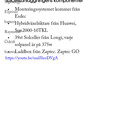
Solcellsanläggningens komponenter
Sigenergy
Monteringssystemet kommer från 
Elpriser
Esdec
batteri
Hybridväxelriktare från Huawei, 
Sun2000-10TKL
Raymond
39st Solceller från Longi, varje 
Ödrift
solpanel är på 375w
Laddbox från Zaptec. Zaptec GO
huawei
https://youtu.be/uud3leoDVgA