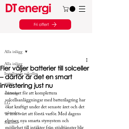
Fri offert
Inlägg
Alla inlägg
Alla inlägg
Fler väljer batterier till solceller
Installerade solceller
– därför är det en smart
investering just nu
axitec
Intresset för att komplettera 
solaredge
solcellsanläggningar med batterilagring har 
LG
ökat kraftigt under det senaste året och det 
solaredge
är inte svårt att förstå varför. Med dagens 
elpriser, nya smarta styrsystem och 
Solceller
möjlighet till intäkter från stödtjänster blir 