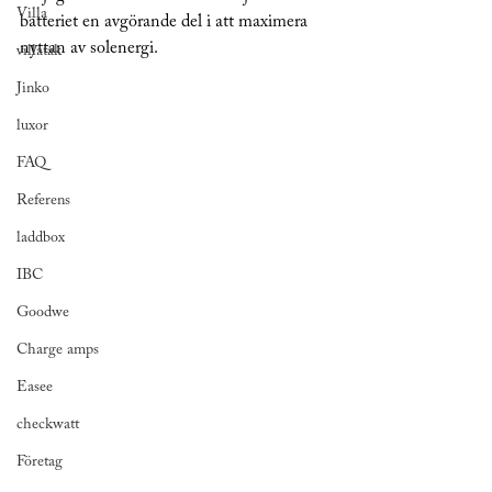
Villa
batteriet en avgörande del i att maximera 
nyttan av solenergi.
villatak
Jinko
luxor
FAQ
Referens
laddbox
IBC
Goodwe
Charge amps
Easee
checkwatt
Företag